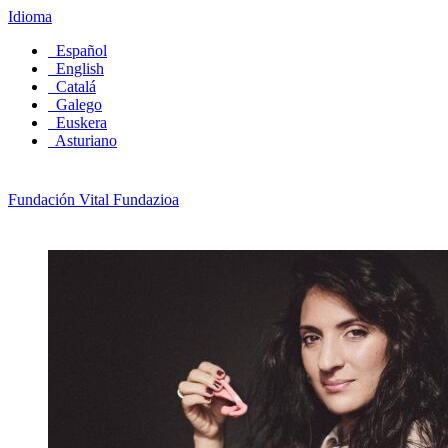
Idioma
Español
English
Catalá
Galego
Euskera
Asturiano
Fundación Vital Fundazioa